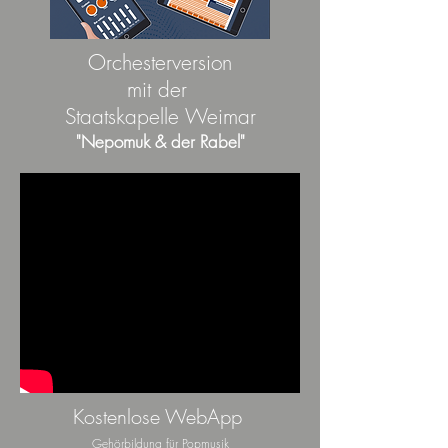
Orchesterversion
mit der
Staatskapelle Weimar
"Nepomuk & der Rabel"
Kostenlose WebApp
Gehörbildung für Popmusik