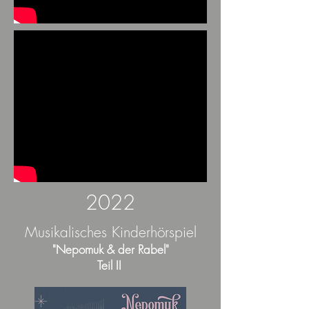
2022
Musikalisches Kinderhörspiel
"Nepomuk & der Rabel"
Teil II