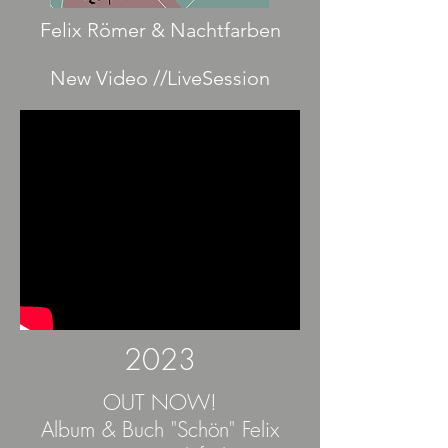
Felix Römer & Nachtfarben
New Video //LiveSession
2023
OUT NOW!
Album & Buch "Schön" Felix