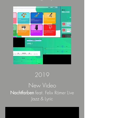
2019
New Video
Nachtfarben
feat. Felix Römer Live
Jazz & Lyric