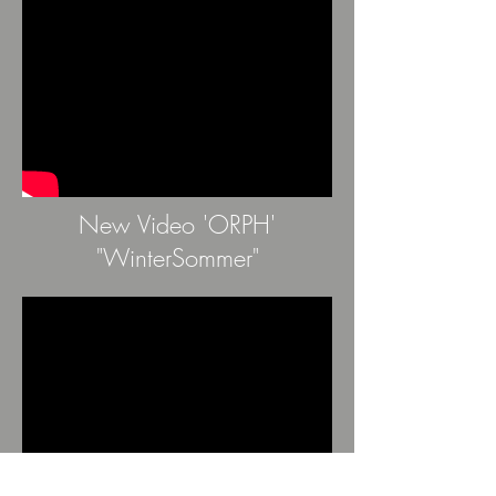
New Video 'ORPH'
"WinterSommer"