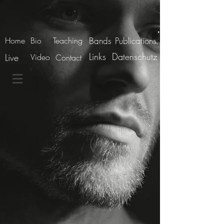
Home
Bio
Teaching
Bands
Publications
Links
Datenschutz
Live
Video
Contact